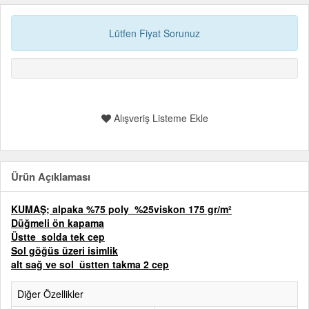
Lütfen Fiyat Sorunuz
Alışveriş Listeme Ekle
Ürün Açıklaması
KUMAŞ;
alpaka %75 poly %25viskon 175 gr/m²
Düğmeli ön kapama
Üstte solda tek cep
Sol göğüs üzeri isimlik
alt sağ ve sol üstten takma 2 cep
Diğer Özellikler