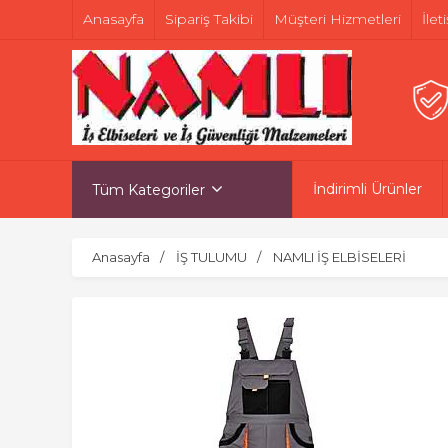
Anasayfa
Sipariş Takibi
Müşteri Hizmetleri
İlet
İndirimli Ürünler
Tüm Kategoriler
Anasayfa
İŞ TULUMU
NAMLI İŞ ELBİSELERİ