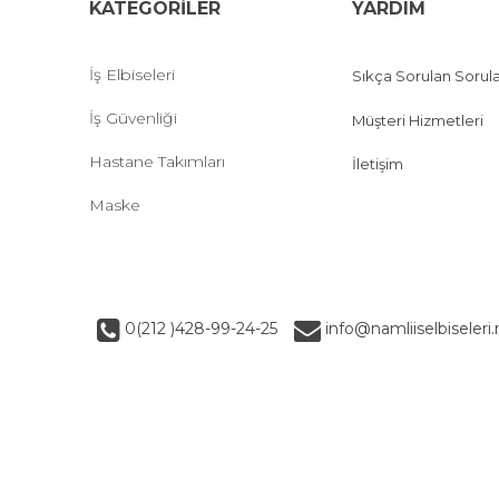
KATEGORİLER
YARDIM
İş Elbiseleri
Sıkça Sorulan Sorul
İş Güvenliği
Müşteri Hizmetleri
Hastane Takımları
İletişim
Maske
0(212 )428-99-24-25
info@namliiselbiseleri.