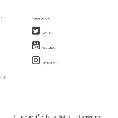
ar
Facebook
Twitter
Youtube
Instagram
net
®
PlatinMarket
E-Ticaret Sistemi
İle Hazırlanmıştır.