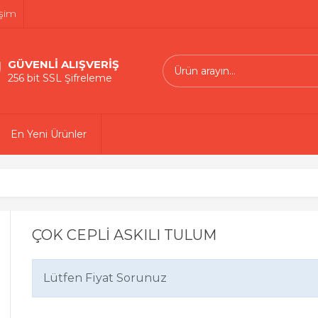
işim
GÜVENLİ ALIŞVERİŞ
256 bit SSL Şifreleme
En Yeni Ürünler
ÇOK CEPLİ ASKILI TULUM
Lütfen Fiyat Sorunuz