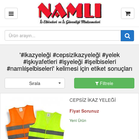
'#ikazyeleği #cepsizikazyeleği #yelek
#işkıyafetleri #işyeleği #işelbiseleri
#namlıişelbiseleri' kelimesi için etiket sonuçları
Sırala
Filtrele
CEPSİZ İKAZ YELEĞİ
Fiyat Sorunuz
Yeni Ürün