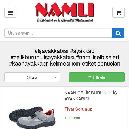
'#işayakkabısı #ayakkabı
#çelikburunluişayakkabısı #namlıişelbiseleri
#kaanayakkabı' kelimesi için etiket sonuçları
Sırala
Filtrele
KAAN ÇELİK BURUNLU İŞ
AYAKKABISI
Fiyat Sorunuz
Yeni Ürün