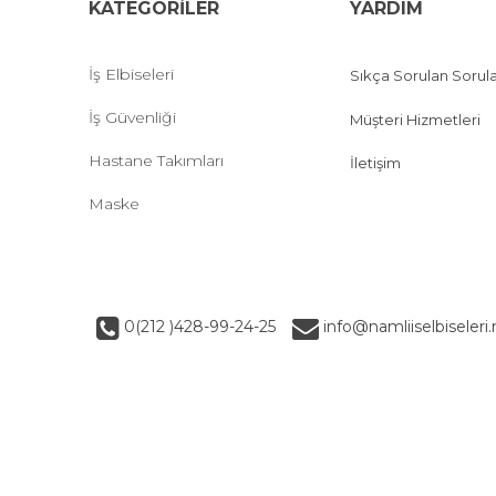
KATEGORİLER
YARDIM
İş Elbiseleri
Sıkça Sorulan Sorul
İş Güvenliği
Müşteri Hizmetleri
Hastane Takımları
İletişim
Maske
0(212 )428-99-24-25
info@namliiselbiseleri.