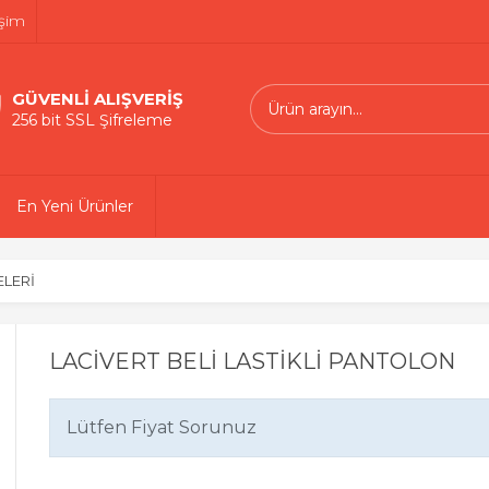
işim
GÜVENLİ ALIŞVERİŞ
256 bit SSL Şifreleme
En Yeni Ürünler
ELERİ
LACİVERT BELİ LASTİKLİ PANTOLON
Lütfen Fiyat Sorunuz