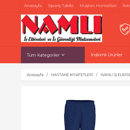
Anasayfa
Sipariş Takibi
Müşteri Hizmetleri
İlet
İndirimli Ürünler
Tüm Kategoriler
Anasayfa
HASTANE KIYAFETLERİ
NAMLI İŞ ELBİS