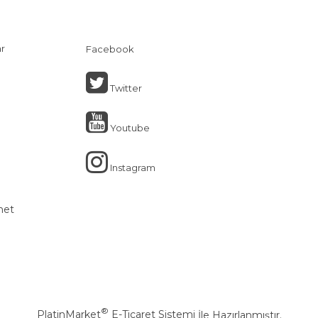
ar
Facebook
Twitter
Youtube
Instagram
net
®
PlatinMarket
E-Ticaret Sistemi
İle Hazırlanmıştır.