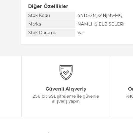
Diğer Özellikler
Stok Kodu
4NDE2Mjk4NjMwMQ
Marka
NAMLI İŞ ELBİSELERİ
Stok Durumu
Var