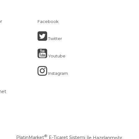
ar
Facebook
Twitter
Youtube
Instagram
net
®
PlatinMarket
E-Ticaret Sistemi
İle Hazırlanmıştır.