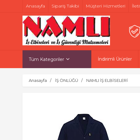
Anasayfa
Sipariş Takibi
Müşteri Hizmetleri
İlet
İndirimli Ürünler
Tüm Kategoriler
Anasayfa
İŞ ÖNLÜĞÜ
NAMLI İŞ ELBİSELERİ