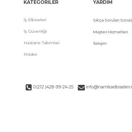
KATEGORİLER
YARDIM
İş Elbiseleri
Sıkça Sorulan Sorul
İş Güvenliği
Müşteri Hizmetleri
Hastane Takımları
İletişim
Maske
0(212 )428-99-24-25
info@namliiselbiseleri.