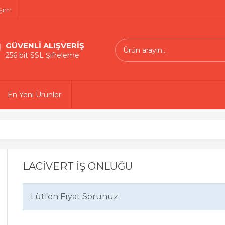
işim
GÜVENLİ ALIŞVERİŞ
256 bit SSL Şifreleme
En Yeni Ürünler
LACİVERT İŞ ÖNLÜĞÜ
Lütfen Fiyat Sorunuz