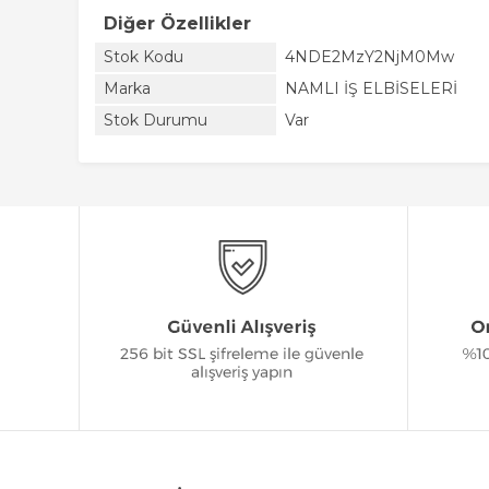
Diğer Özellikler
Stok Kodu
4NDE2MzY2NjM0Mw
Marka
NAMLI İŞ ELBİSELERİ
Stok Durumu
Var