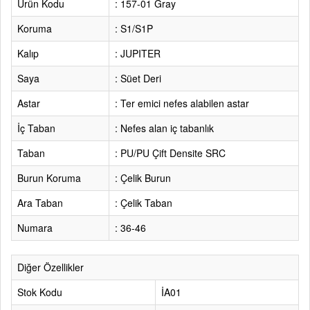
Ürün Kodu
: 157-01 Gray
Koruma
: S1/S1P
Kalıp
: JUPITER
Saya
: Süet Deri
Astar
: Ter emici nefes alabilen astar
İç Taban
: Nefes alan iç tabanlık
Taban
: PU/PU Çift Densite SRC
Burun Koruma
: Çelik Burun
Ara Taban
: Çelik Taban
Numara
: 36-46
Diğer Özellikler
Stok Kodu
İA01