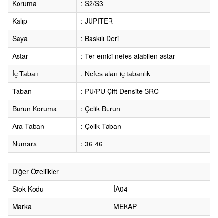
Koruma
: S2/S3
Kalıp
: JUPITER
Saya
: Baskılı Deri
Astar
: Ter emici nefes alabilen astar
İç Taban
: Nefes alan iç tabanlık
Taban
: PU/PU Çift Densite SRC
Burun Koruma
: Çelik Burun
Ara Taban
: Çelik Taban
Numara
: 36-46
Diğer Özellikler
Stok Kodu
İA04
Marka
MEKAP