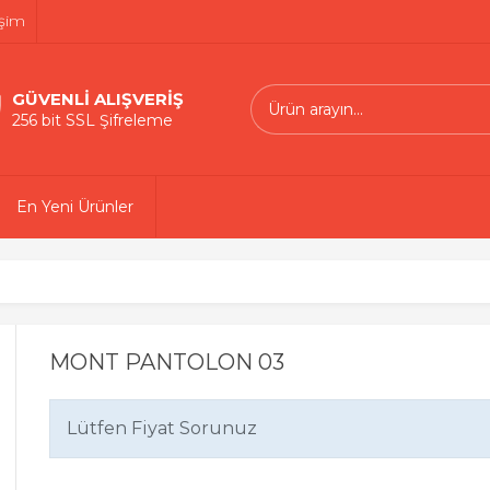
işim
GÜVENLİ ALIŞVERİŞ
256 bit SSL Şifreleme
En Yeni Ürünler
MONT PANTOLON 03
Lütfen Fiyat Sorunuz