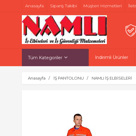
Anasayfa
Sipariş Takibi
Müşteri Hizmetleri
İlet
İndirimli Ürünler
Tüm Kategoriler
Anasayfa
İŞ PANTOLONU
NAMLI İŞ ELBİSELERİ