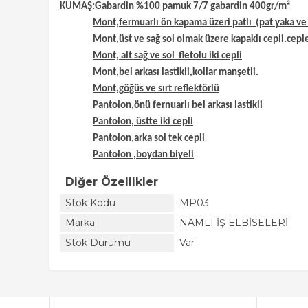
KUMAŞ:Gabardin %100 pamuk 7/7 gabardin 400gr/m²
Mont,fermuarlı ön kapama üzeri patlı (pat yaka ve 
Mont,üst ve sağ sol olmak üzere kapaklı cepli.ceple
Mont, alt sağ ve sol fletolu iki cepli
Mont,bel arkası lastikli,kollar manşetli.
Mont,göğüs ve sırt reflektörlü
Pantolon,önü fernuarlı bel arkası lastikli
Pantolon, üstte iki cepli
Pantolon,arka sol tek cepli
Pantolon ,boydan biyeli
Diğer Özellikler
Stok Kodu
MP03
Marka
NAMLI İŞ ELBİSELERİ
Stok Durumu
Var