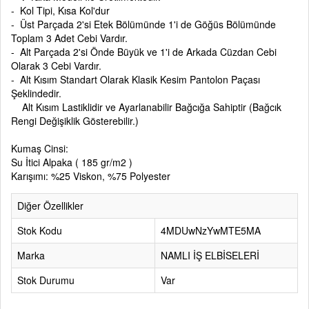
- Kol Tipi, Kısa Kol'dur
- Üst Parçada 2'si Etek Bölümünde 1'i de Göğüs Bölümünde
Toplam 3 Adet Cebi Vardır.
- Alt Parçada 2'si Önde Büyük ve 1'i de Arkada Cüzdan Cebi
Olarak 3 Cebi Vardır.
- Alt Kısım Standart Olarak Klasik Kesim Pantolon Paçası
Şeklindedir.
Alt Kısım Lastiklidir ve Ayarlanabilir Bağcığa Sahiptir (Bağcık
Rengi Değişiklik Gösterebilir.)
Kumaş Cinsi:
Su İtici Alpaka ( 185 gr/m2 )
Karışımı: %25 Viskon, %75 Polyester
Diğer Özellikler
Stok Kodu
4MDUwNzYwMTE5MA
Marka
NAMLI İŞ ELBİSELERİ
Stok Durumu
Var